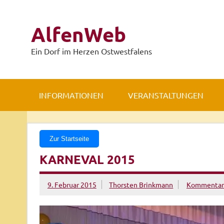
Zum
Inhalt
springen
AlfenWeb
Ein Dorf im Herzen Ostwestfalens
INFORMATIONEN
VERANSTALTUNGEN
Zur Startseite
KARNEVAL 2015
9. Februar 2015
Thorsten Brinkmann
Kommentar 