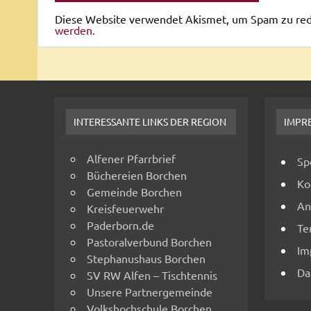
Diese Website verwendet Akismet, um Spam zu re
werden.
INTERESSANTE LINKS DER REGION
IMPR
Alfener Pfarrbrief
Sp
Büchereien Borchen
Ko
Gemeinde Borchen
An
Kreisfeuerwehr
Paderborn.de
Te
Pastoralverbund Borchen
Im
Stephanushaus Borchen
Da
SV RW Alfen – Tischtennis
Unsere Partnergemeinde
Volkshochschule Borchen