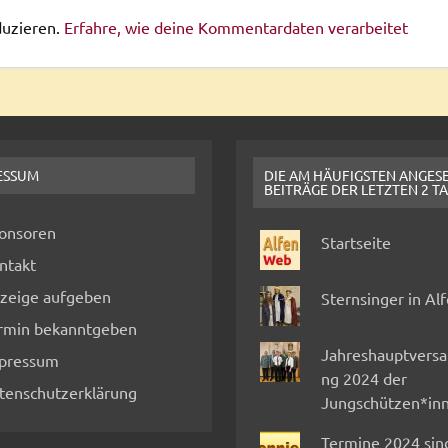
duzieren.
Erfahre, wie deine Kommentardaten verarbeitet
ESSUM
DIE AM HÄUFIGSTEN ANGES
BEITRÄGE DER LETZTEN 2 T
onsoren
Startseite
ntakt
zeige aufgeben
Sternsinger in Al
rmin bekanntgeben
Jahreshauptvers
pressum
ng 2024 der
tenschutzerklärung
Jungschützen*in
Termine 2024 sin