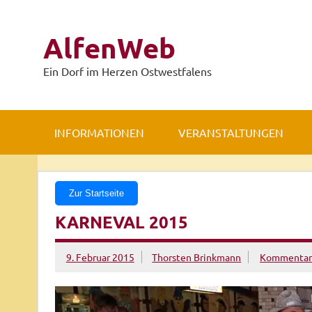
Zum
Inhalt
springen
AlfenWeb
Ein Dorf im Herzen Ostwestfalens
INFORMATIONEN
VERANSTALTUNGEN
Zur Startseite
KARNEVAL 2015
9. Februar 2015
Thorsten Brinkmann
Kommentar 