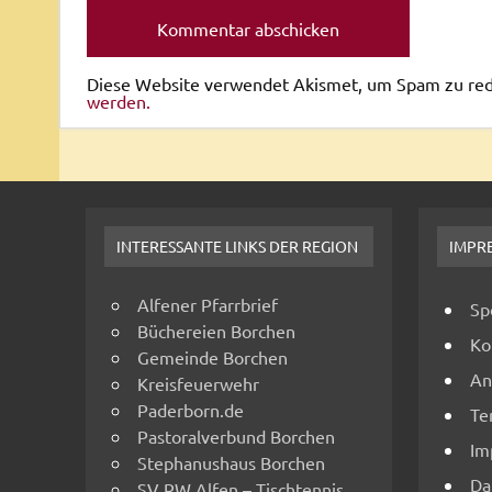
Diese Website verwendet Akismet, um Spam zu re
werden.
INTERESSANTE LINKS DER REGION
IMPR
Alfener Pfarrbrief
Sp
Büchereien Borchen
Ko
Gemeinde Borchen
An
Kreisfeuerwehr
Paderborn.de
Te
Pastoralverbund Borchen
Im
Stephanushaus Borchen
Da
SV RW Alfen – Tischtennis