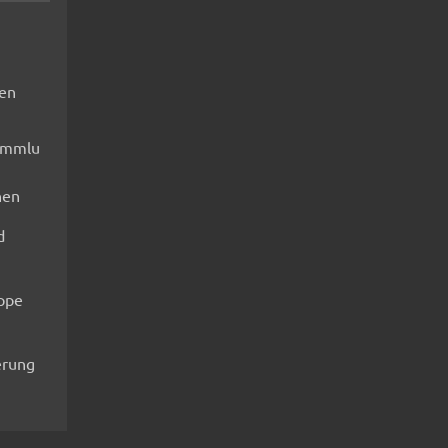
fen
ammlu
nen
d
ippe
rung