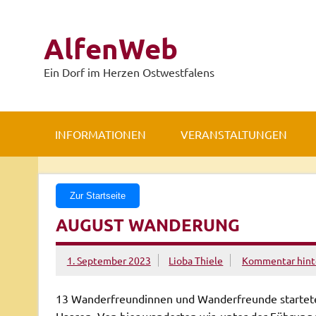
Zum
Inhalt
springen
AlfenWeb
Ein Dorf im Herzen Ostwestfalens
INFORMATIONEN
VERANSTALTUNGEN
Zur Startseite
AUGUST WANDERUNG
1. September 2023
Lioba Thiele
Kommentar hint
13 Wanderfreundinnen und Wanderfreunde startete
Haaren. Von hier wanderten wir, unter der Führung