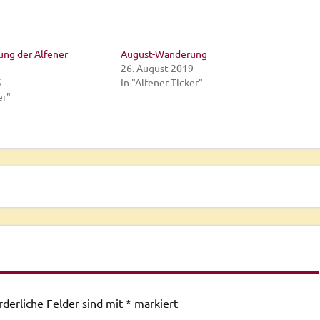
ng der Alfener
August-Wanderung
26. August 2019
5
In "Alfener Ticker"
er"
rderliche Felder sind mit
*
markiert