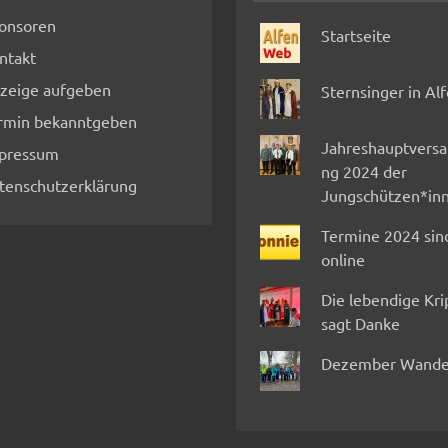
onsoren
Startseite
ntakt
zeige aufgeben
Sternsinger in Al
rmin bekanntgeben
Jahreshauptvers
pressum
ng 2024 der
tenschutzerklärung
Jungschützen*in
Termine 2024 sin
online
Die lebendige Kr
sagt Danke
Dezember Wande