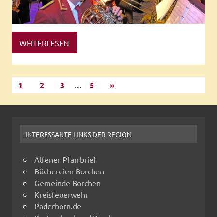
WEITERLESEN
1
2
3
…
5
»
INTERESSANTE LINKS DER REGION
Alfener Pfarrbrief
Büchereien Borchen
Gemeinde Borchen
Kreisfeuerwehr
Paderborn.de