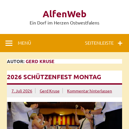
Zum
Inhalt
AlfenWeb
springen
Ein Dorf im Herzen Ostwestfalens
MENÜ
SEITENLEISTE
AUTOR:
GERD KRUSE
2026 SCHÜTZENFEST MONTAG
7. Juli 2026
Gerd Kruse
Kommentar hinterlassen