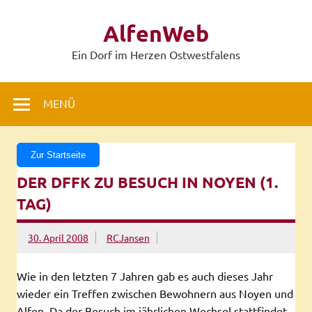
Zum
Inhalt
AlfenWeb
springen
Ein Dorf im Herzen Ostwestfalens
MENÜ
Zur Startseite
DER DFFK ZU BESUCH IN NOYEN (1.
TAG)
30. April 2008
RCJansen
Wie in den letzten 7 Jahren gab es auch dieses Jahr
wieder ein Treffen zwischen Bewohnern aus Noyen und
Alfen. Da der Besuch im jährlichen Wechsel stattfindet,