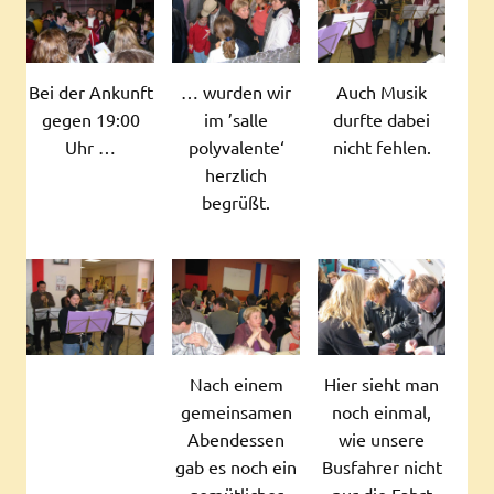
Bei der Ankunft
… wurden wir
Auch Musik
gegen 19:00
im ’salle
durfte dabei
Uhr …
polyvalente‘
nicht fehlen.
herzlich
begrüßt.
Nach einem
Hier sieht man
gemeinsamen
noch einmal,
Abendessen
wie unsere
gab es noch ein
Busfahrer nicht
gemütliches
nur die Fahrt