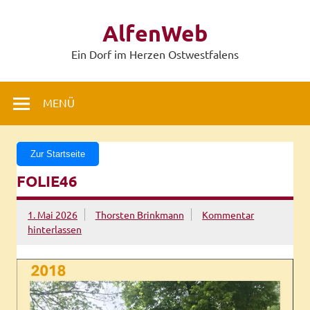
Zum
Inhalt
AlfenWeb
springen
Ein Dorf im Herzen Ostwestfalens
MENÜ
Zur Startseite
FOLIE46
1. Mai 2026
Thorsten Brinkmann
Kommentar
hinterlassen