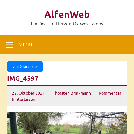
Zum
Inhalt
AlfenWeb
springen
Ein Dorf im Herzen Ostwestfalens
MENÜ
Zur Startseite
IMG_4597
22. Oktober 2021
Thorsten Brinkmann
Kommentar
hinterlassen