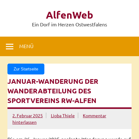
Zum
Inhalt
AlfenWeb
springen
Ein Dorf im Herzen Ostwestfalens
MENÜ
Zur Startseite
JANUAR-WANDERUNG DER
WANDERABTEILUNG DES
SPORTVEREINS RW-ALFEN
2. Februar 2025
Lioba Thiele
Kommentar
hinterlassen
Die am 26. Januar 2025 geplante Wanderung wurde auf