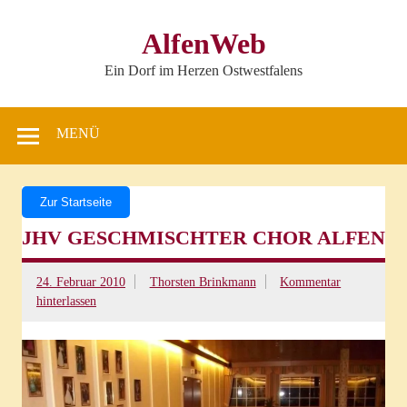
Zum
Inhalt
springen
AlfenWeb
Ein Dorf im Herzen Ostwestfalens
MENÜ
Zur Startseite
JHV GESCHMISCHTER CHOR ALFEN
24. Februar 2010
Thorsten Brinkmann
Kommentar
hinterlassen