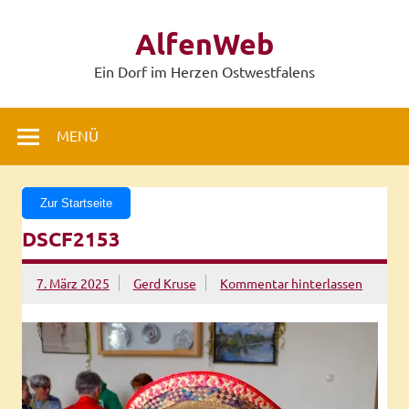
Zum
Inhalt
AlfenWeb
springen
Ein Dorf im Herzen Ostwestfalens
MENÜ
Zur Startseite
DSCF2153
7. März 2025
Gerd Kruse
Kommentar hinterlassen