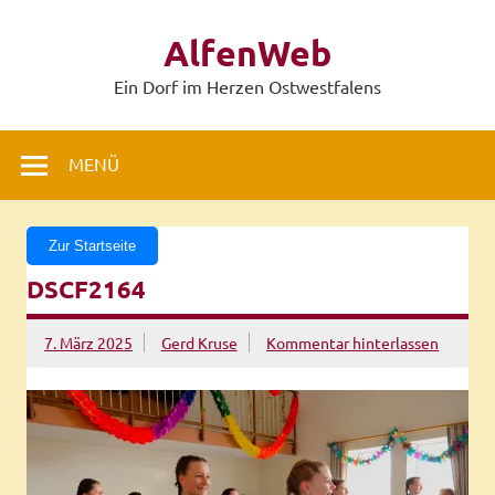
Zum
Inhalt
AlfenWeb
springen
Ein Dorf im Herzen Ostwestfalens
MENÜ
Zur Startseite
DSCF2164
7. März 2025
Gerd Kruse
Kommentar hinterlassen