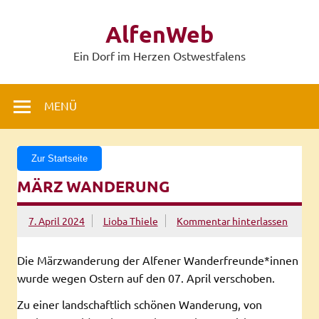
Zum
Inhalt
AlfenWeb
springen
Ein Dorf im Herzen Ostwestfalens
MENÜ
Zur Startseite
MÄRZ WANDERUNG
7. April 2024
Lioba Thiele
Kommentar hinterlassen
Die Märzwanderung der Alfener Wanderfreunde*innen
wurde wegen Ostern auf den 07. April verschoben.
Zu einer landschaftlich schönen Wanderung, von