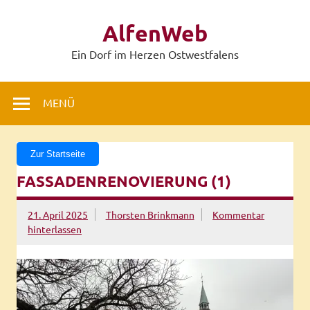
Zum
Inhalt
AlfenWeb
springen
Ein Dorf im Herzen Ostwestfalens
MENÜ
Zur Startseite
FASSADENRENOVIERUNG (1)
21. April 2025
Thorsten Brinkmann
Kommentar
hinterlassen