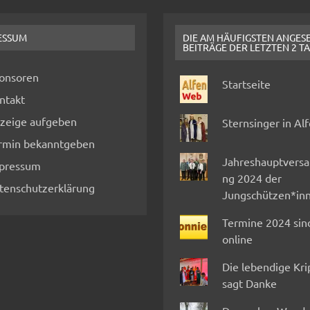
ESSUM
DIE AM HÄUFIGSTEN ANGES
BEITRÄGE DER LETZTEN 2 T
onsoren
Startseite
ntakt
zeige aufgeben
Sternsinger in Al
rmin bekanntgeben
Jahreshauptvers
pressum
ng 2024 der
tenschutzerklärung
Jungschützen*in
Termine 2024 sin
online
Die lebendige Kr
sagt Danke