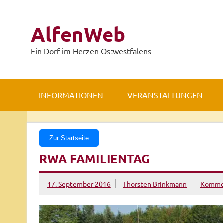
Zum
Inhalt
springen
AlfenWeb
Ein Dorf im Herzen Ostwestfalens
INFORMATIONEN
VERANSTALTUNGEN
Zur Startseite
RWA FAMILIENTAG
17. September 2016
Thorsten Brinkmann
Kommen