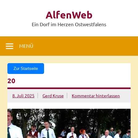
Zum
Inhalt
AlfenWeb
springen
Ein Dorf im Herzen Ostwestfalens
MENÜ
Zur Startseite
20
8. Juli 2025
Gerd Kruse
Kommentar hinterlassen