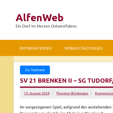
Zum
Inhalt
springen
AlfenWeb
Ein Dorf im Herzen Ostwestfalens
INFORMATIONEN
VERANSTALTUNGEN
Zur Startseite
SV 21 BRENKEN II – SG TUDORF
15. August 2024
Thorsten Brinkmann
Kommentar 
Im vorgezogenen Spiel, aufgrund des anstehenden 
Donnerstag zu Gast beim Absteiger Brenken II.