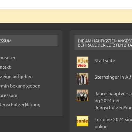
ESSUM
DIE AM HÄUFIGSTEN ANGES
BEITRÄGE DER LETZTEN 2 T
onsoren
Startseite
ntakt
zeige aufgeben
Sternsinger in Al
rmin bekanntgeben
Jahreshauptvers
pressum
ng 2024 der
tenschutzerklärung
Jungschützen*in
Termine 2024 sin
online