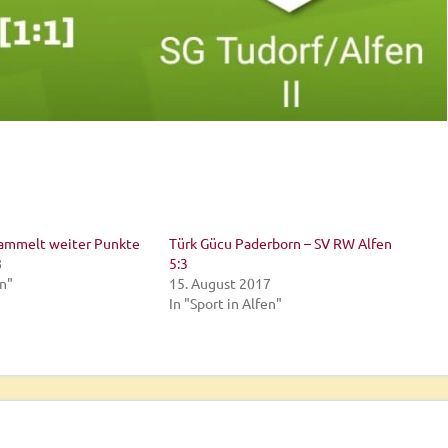
sammelt weiter Punkte
Türk Gücu Paderborn – SV RW Alfen
8
5:3
en"
15. August 2017
In "Sport in Alfen"