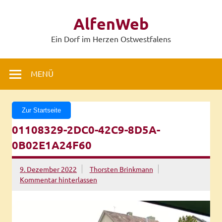
Zum
Inhalt
AlfenWeb
springen
Ein Dorf im Herzen Ostwestfalens
MENÜ
Zur Startseite
01108329-2DC0-42C9-8D5A-
0B02E1A24F60
9. Dezember 2022
Thorsten Brinkmann
Kommentar hinterlassen