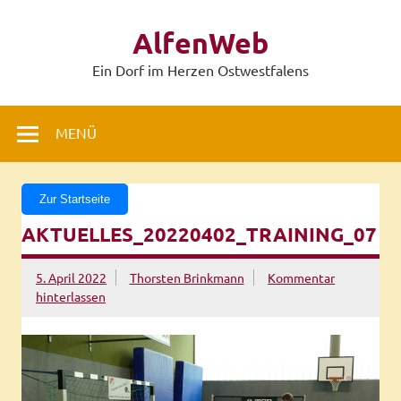
Zum
Inhalt
AlfenWeb
springen
Ein Dorf im Herzen Ostwestfalens
MENÜ
Zur Startseite
AKTUELLES_20220402_TRAINING_07
5. April 2022
Thorsten Brinkmann
Kommentar
hinterlassen