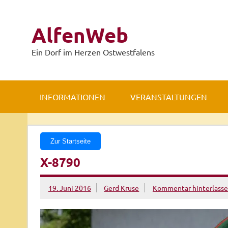
Zum
Inhalt
springen
AlfenWeb
Ein Dorf im Herzen Ostwestfalens
INFORMATIONEN
VERANSTALTUNGEN
Zur Startseite
X-8790
19. Juni 2016
Gerd Kruse
Kommentar hinterlass