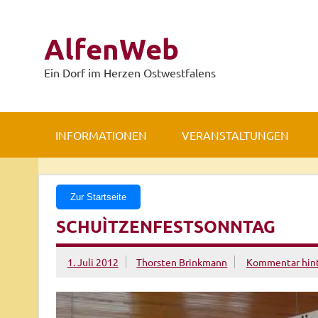
Zum
Inhalt
springen
AlfenWeb
Ein Dorf im Herzen Ostwestfalens
INFORMATIONEN
VERANSTALTUNGEN
Zur Startseite
SCHUÌTZENFESTSONNTAG
1. Juli 2012
Thorsten Brinkmann
Kommentar hint