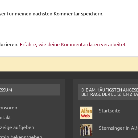
ser für meinen nächsten Kommentar speichern.
duzieren.
Erfahre, wie deine Kommentardaten verarbeitet
ESSUM
DIE AM HÄUFIGSTEN ANGES
BEITRÄGE DER LETZTEN 2 T
onsoren
Startseite
ntakt
zeige aufgeben
Sternsinger in Al
rmin bekanntgeben