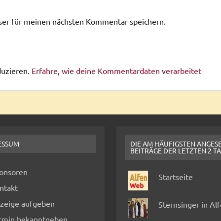
ser für meinen nächsten Kommentar speichern.
duzieren.
Erfahre, wie deine Kommentardaten verarbeitet
ESSUM
DIE AM HÄUFIGSTEN ANGES
BEITRÄGE DER LETZTEN 2 T
onsoren
Startseite
ntakt
zeige aufgeben
Sternsinger in Al
rmin bekanntgeben