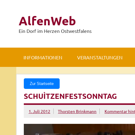
Zum
Inhalt
springen
AlfenWeb
Ein Dorf im Herzen Ostwestfalens
INFORMATIONEN
VERANSTALTUNGEN
Zur Startseite
SCHUÌTZENFESTSONNTAG
1. Juli 2012
Thorsten Brinkmann
Kommentar hint