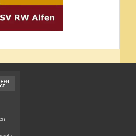
EHEN
AGE
fen
ammlu