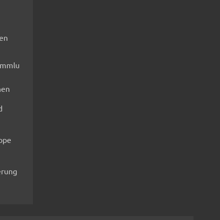
fen
ammlu
nen
d
ippe
rung