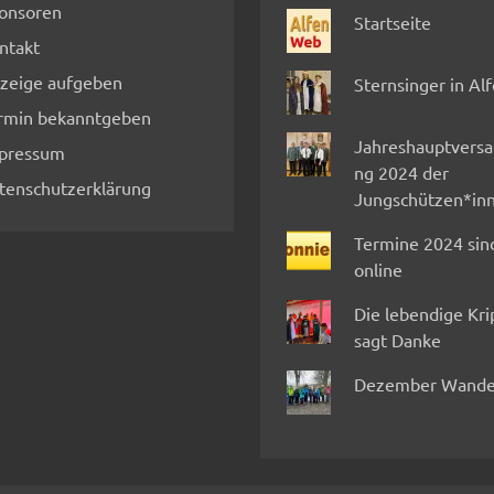
onsoren
Startseite
ntakt
zeige aufgeben
Sternsinger in Al
rmin bekanntgeben
Jahreshauptvers
pressum
ng 2024 der
tenschutzerklärung
Jungschützen*in
Termine 2024 sin
online
Die lebendige Kr
sagt Danke
Dezember Wande