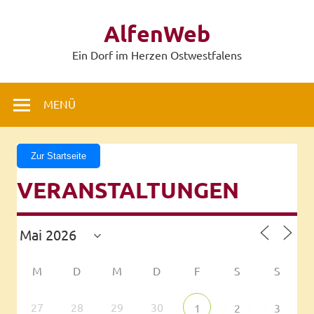
Zum
Inhalt
AlfenWeb
springen
Ein Dorf im Herzen Ostwestfalens
MENÜ
Zur Startseite
VERANSTALTUNGEN
M
D
M
D
F
S
S
27
28
29
30
1
2
3