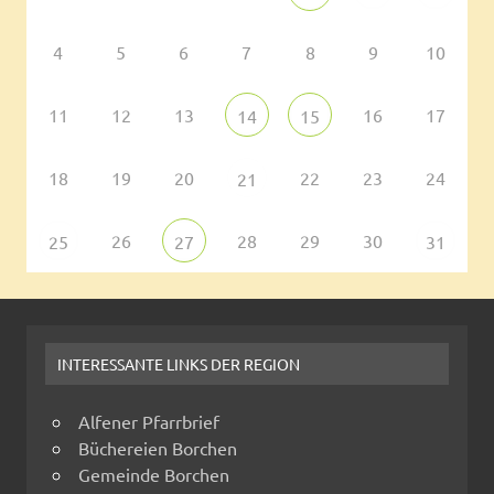
4
5
6
7
8
9
10
11
12
13
16
17
14
15
18
19
20
22
23
24
21
26
28
29
30
25
27
31
INTERESSANTE LINKS DER REGION
Alfener Pfarrbrief
Büchereien Borchen
Gemeinde Borchen