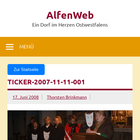
Zum
Inhalt
AlfenWeb
springen
Ein Dorf im Herzen Ostwestfalens
MENÜ
Zur Startseite
TICKER-2007-11-11-001
17. Juni 2008
Thorsten Brinkmann