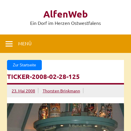
Zum
Inhalt
AlfenWeb
springen
Ein Dorf im Herzen Ostwestfalens
MENÜ
Zur Startseite
TICKER-2008-02-28-125
23. Mai 2008
Thorsten Brinkmann