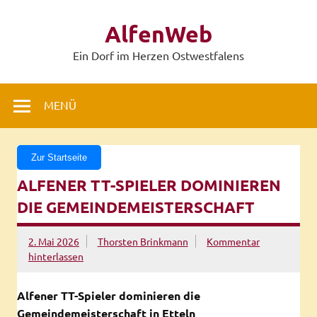
Zum
Inhalt
AlfenWeb
springen
Ein Dorf im Herzen Ostwestfalens
MENÜ
Zur Startseite
ALFENER TT-SPIELER DOMINIEREN
DIE GEMEINDEMEISTERSCHAFT
2. Mai 2026
Thorsten Brinkmann
Kommentar
hinterlassen
Alfener TT-Spieler dominieren die
Gemeindemeisterschaft in Etteln