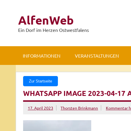
Zum
Inhalt
springen
AlfenWeb
Ein Dorf im Herzen Ostwestfalens
INFORMATIONEN
VERANSTALTUNGEN
Zur Startseite
WHATSAPP IMAGE 2023-04-17 A
17. April 2023
Thorsten Brinkmann
Kommentar hi