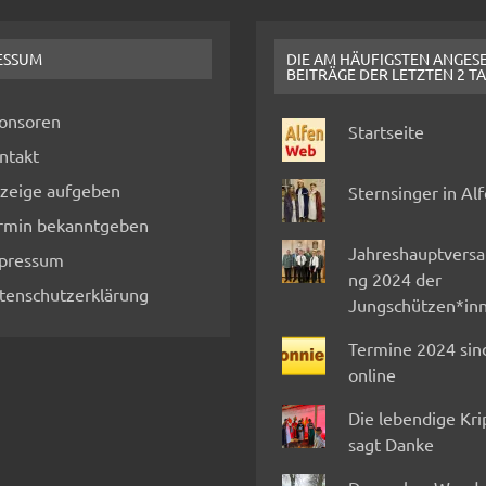
ESSUM
DIE AM HÄUFIGSTEN ANGES
BEITRÄGE DER LETZTEN 2 T
onsoren
Startseite
ntakt
zeige aufgeben
Sternsinger in Al
rmin bekanntgeben
Jahreshauptvers
pressum
ng 2024 der
tenschutzerklärung
Jungschützen*in
Termine 2024 sin
online
Die lebendige Kr
sagt Danke