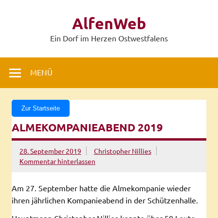
Zum
Inhalt
AlfenWeb
springen
Ein Dorf im Herzen Ostwestfalens
MENÜ
Zur Startseite
ALMEKOMPANIEABEND 2019
28. September 2019
Christopher Nillies
Kommentar hinterlassen
Am 27. September hatte die Almekompanie wieder
ihren jährlichen Kompanieabend in der Schützenhalle.
Hauptmann Christopher Nillies konnte über 50 Leute