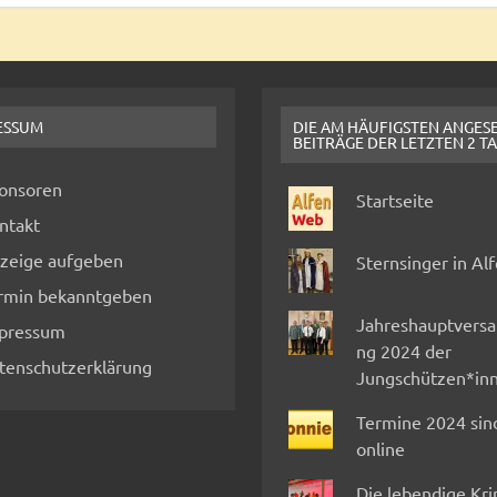
ESSUM
DIE AM HÄUFIGSTEN ANGES
BEITRÄGE DER LETZTEN 2 T
onsoren
Startseite
ntakt
zeige aufgeben
Sternsinger in Al
rmin bekanntgeben
Jahreshauptvers
pressum
ng 2024 der
tenschutzerklärung
Jungschützen*in
Termine 2024 sin
online
Die lebendige Kr