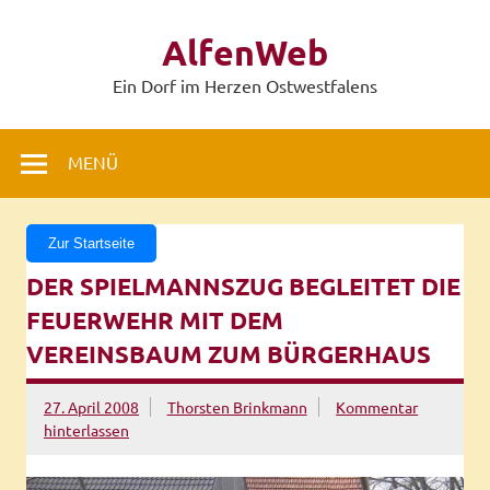
Zum
Inhalt
AlfenWeb
springen
Ein Dorf im Herzen Ostwestfalens
MENÜ
Zur Startseite
DER SPIELMANNSZUG BEGLEITET DIE
FEUERWEHR MIT DEM
VEREINSBAUM ZUM BÜRGERHAUS
27. April 2008
Thorsten Brinkmann
Kommentar
hinterlassen