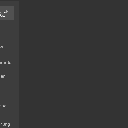
EHEN
AGE
fen
ammlu
nen
d
ippe
rung