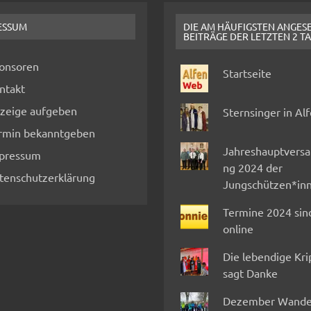
ESSUM
DIE AM HÄUFIGSTEN ANGES
BEITRÄGE DER LETZTEN 2 T
onsoren
Startseite
ntakt
zeige aufgeben
Sternsinger in Al
rmin bekanntgeben
Jahreshauptvers
pressum
ng 2024 der
tenschutzerklärung
Jungschützen*in
Termine 2024 sin
online
Die lebendige Kr
sagt Danke
Dezember Wande