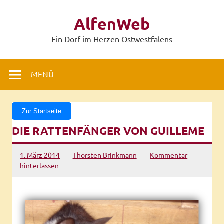
Zum
Inhalt
AlfenWeb
springen
Ein Dorf im Herzen Ostwestfalens
MENÜ
Zur Startseite
DIE RATTENFÄNGER VON GUILLEME
1. März 2014
Thorsten Brinkmann
Kommentar
hinterlassen