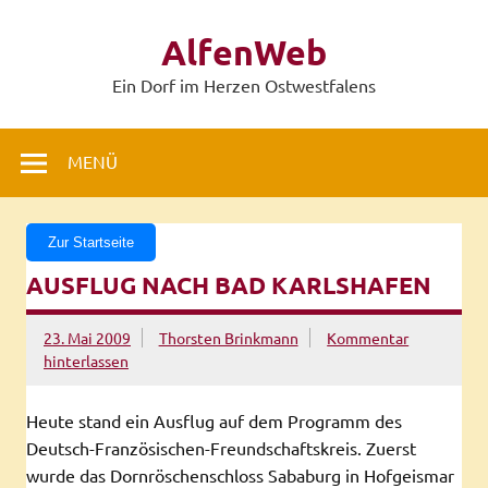
Zum
Inhalt
AlfenWeb
springen
Ein Dorf im Herzen Ostwestfalens
MENÜ
Zur Startseite
AUSFLUG NACH BAD KARLSHAFEN
23. Mai 2009
Thorsten Brinkmann
Kommentar
hinterlassen
Heute stand ein Ausflug auf dem Programm des
Deutsch-Französischen-Freundschaftskreis. Zuerst
wurde das Dornröschenschloss Sababurg in Hofgeismar