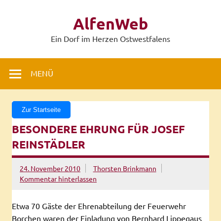
Zum
Inhalt
AlfenWeb
springen
Ein Dorf im Herzen Ostwestfalens
MENÜ
Zur Startseite
BESONDERE EHRUNG FÜR JOSEF
REINSTÄDLER
24. November 2010
Thorsten Brinkmann
Kommentar hinterlassen
Etwa 70 Gäste der Ehrenabteilung der Feuerwehr
Borchen waren der Einladung von Bernhard Lippegaus