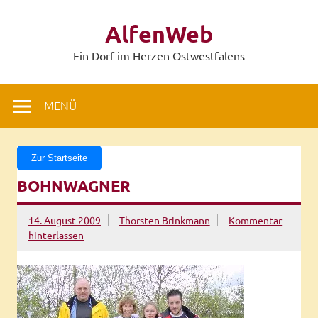
Zum
Inhalt
AlfenWeb
springen
Ein Dorf im Herzen Ostwestfalens
MENÜ
Zur Startseite
BOHNWAGNER
14. August 2009
Thorsten Brinkmann
Kommentar
hinterlassen