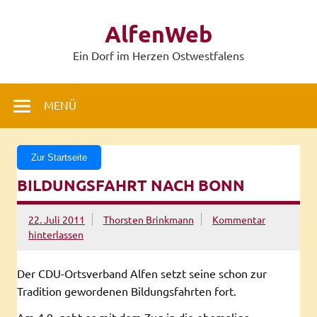
Zum
Inhalt
AlfenWeb
springen
Ein Dorf im Herzen Ostwestfalens
MENÜ
Zur Startseite
BILDUNGSFAHRT NACH BONN
22. Juli 2011
Thorsten Brinkmann
Kommentar
hinterlassen
Der CDU-Ortsverband Alfen setzt seine schon zur
Tradition gewordenen Bildungsfahrten fort.
Am 4.9. geht es mit dem Zug in die ehemalige