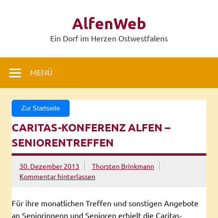
Zum
Inhalt
AlfenWeb
springen
Ein Dorf im Herzen Ostwestfalens
MENÜ
Zur Startseite
CARITAS-KONFERENZ ALFEN –
SENIORENTREFFEN
30. Dezember 2013
Thorsten Brinkmann
Kommentar hinterlassen
Für ihre monatlichen Treffen und sonstigen Angebote
an Seniorinnenn und Senioren erhielt die Caritas-