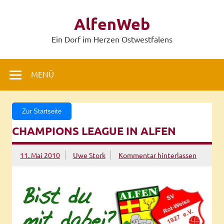
Zum
Inhalt
AlfenWeb
springen
Ein Dorf im Herzen Ostwestfalens
MENÜ
Zur Startseite
CHAMPIONS LEAGUE IN ALFEN
11. Mai 2010
Uwe Stork
Kommentar hinterlassen