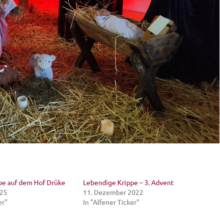
pe auf dem Hof Drüke
Lebendige Krippe – 3. Advent
025
11. Dezember 2022
er"
In "Alfener Ticker"