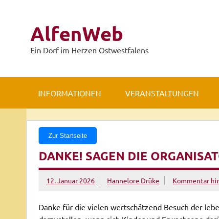
Zum
Inhalt
springen
AlfenWeb
Ein Dorf im Herzen Ostwestfalens
INFORMATIONEN
VERANSTALTUNGEN
Zur Startseite
DANKE! SAGEN DIE ORGANISA
12. Januar 2026
Hannelore Drüke
Kommentar hin
Danke für die vielen wertschätzend Besuch der leb
darzustellen, wenn sich Kinder und Erwachsene dar