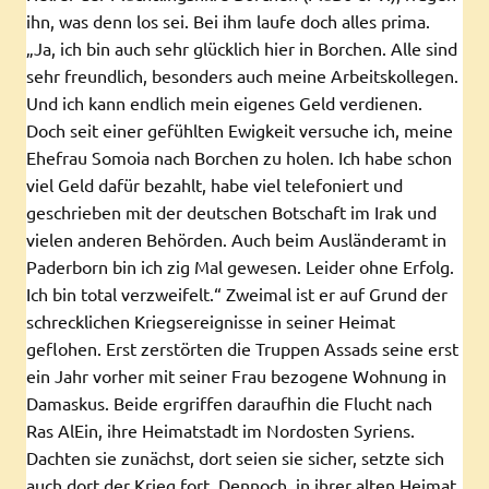
ihn, was denn los sei. Bei ihm laufe doch alles prima.
„Ja, ich bin auch sehr glücklich hier in Borchen. Alle sind
sehr freundlich, besonders auch meine Arbeitskollegen.
Und ich kann endlich mein eigenes Geld verdienen.
Doch seit einer gefühlten Ewigkeit versuche ich, meine
Ehefrau Somoia nach Borchen zu holen. Ich habe schon
viel Geld dafür bezahlt, habe viel telefoniert und
geschrieben mit der deutschen Botschaft im Irak und
vielen anderen Behörden. Auch beim Ausländeramt in
Paderborn bin ich zig Mal gewesen. Leider ohne Erfolg.
Ich bin total verzweifelt.“ Zweimal ist er auf Grund der
schrecklichen Kriegsereignisse in seiner Heimat
geflohen. Erst zerstörten die Truppen Assads seine erst
ein Jahr vorher mit seiner Frau bezogene Wohnung in
Damaskus. Beide ergriffen daraufhin die Flucht nach
Ras AlEin, ihre Heimatstadt im Nordosten Syriens.
Dachten sie zunächst, dort seien sie sicher, setzte sich
auch dort der Krieg fort. Dennoch, in ihrer alten Heimat,