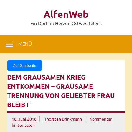
Zum
Inhalt
AlfenWeb
springen
Ein Dorf im Herzen Ostwestfalens
MENÜ
Zur Startseite
DEM GRAUSAMEN KRIEG
ENTKOMMEN – GRAUSAME
TRENNUNG VON GELIEBTER FRAU
BLEIBT
18. Juni 2018
Thorsten Brinkmann
Kommentar
hinterlassen