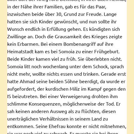
in der Nähe ihrer Familien, gab es für das Paar,
inzwischen beide über 30, Grund zur Freude. Lange
hatten sie sich Kinder gewünscht, und nun sollte ihr
Wunsch endlich in Erfüllung gehen. Es kündigten sich
Zwillinge an. Doch die Grausamkeit des Krieges zeigte
kein Erbarmen. Bei einem Bombenangriff auf ihre
Heimatstadt kam es bei Somoia zu einer Frühgeburt.
Beide Kinder kamen viel zu früh. Sie überlebten nicht.
Somoia litt noch wochenlang unter dem Schock, sprach
nicht mehr, wollte nichts essen und trinken. Gerade erst
hatte Ahmad seine beiden Söhne beerdigt, da wurde er
aufgefordert, der kurdischen Miliz im Kampf gegen den
IS beizutreten. Bei einer Verweigerung drohten ihm
schlimme Konsequenzen, möglicherweise der Tod. Er
sah keinen anderen Ausweg als zu flüchten, diesen
unerträglichen Verhältnissen in seinem Land zu
entkommen. Seine Ehefrau konnte er nicht mitnehmen,
sie war noch viel zu schwach. Er musste sie bei ihren