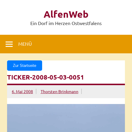
Zum
Inhalt
AlfenWeb
springen
Ein Dorf im Herzen Ostwestfalens
MENÜ
Zur Startseite
TICKER-2008-05-03-0051
6. Mai 2008
Thorsten Brinkmann