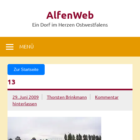
Zum
Inhalt
AlfenWeb
springen
Ein Dorf im Herzen Ostwestfalens
MENÜ
Zur Startseite
13
29. Juni 2009
Thorsten Brinkmann
Kommentar
hinterlassen