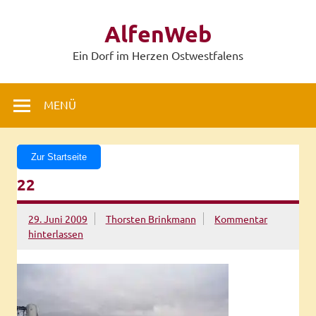
Zum
Inhalt
AlfenWeb
springen
Ein Dorf im Herzen Ostwestfalens
MENÜ
Zur Startseite
22
29. Juni 2009
Thorsten Brinkmann
Kommentar
hinterlassen