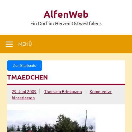
Zum
Inhalt
AlfenWeb
springen
Ein Dorf im Herzen Ostwestfalens
MENÜ
Zur Startseite
TMAEDCHEN
29. Juni 2009
Thorsten Brinkmann
Kommentar
hinterlassen