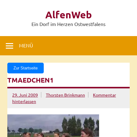
Zum
Inhalt
AlfenWeb
springen
Ein Dorf im Herzen Ostwestfalens
MENÜ
Zur Startseite
TMAEDCHEN1
29. Juni 2009
Thorsten Brinkmann
Kommentar
hinterlassen