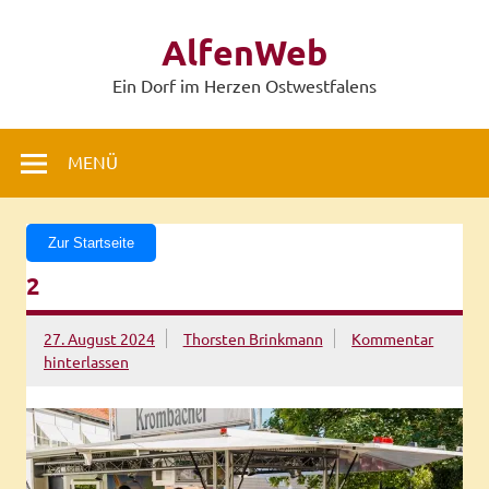
Zum
Inhalt
AlfenWeb
springen
Ein Dorf im Herzen Ostwestfalens
MENÜ
Zur Startseite
2
27. August 2024
Thorsten Brinkmann
Kommentar
hinterlassen