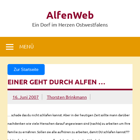
Zum
Inhalt
AlfenWeb
springen
Ein Dorf im Herzen Ostwestfalens
MENÜ
Zur Startseite
EINER GEHT DURCH ALFEN …
16. Juni 2007
Thorsten Brinkmann
… schade das du nicht schlafen kannst. Aber in der heutigen Zeit sollte mann darüber
nachdenken wie viele Menschen darauf angewiesen sind (nachts) zu arbeiten um Ihre
Familie zu ernähren. Sollen sie alle aufhören zu arbeiten, damit DU schlafen kannst???