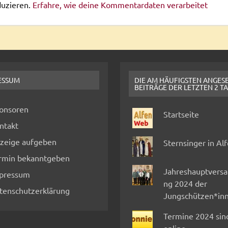
duzieren.
Erfahre, wie deine Kommentardaten verarbeitet
ESSUM
DIE AM HÄUFIGSTEN ANGES
BEITRÄGE DER LETZTEN 2 T
onsoren
Startseite
ntakt
zeige aufgeben
Sternsinger in Al
rmin bekanntgeben
Jahreshauptvers
pressum
ng 2024 der
tenschutzerklärung
Jungschützen*in
Termine 2024 sin
online