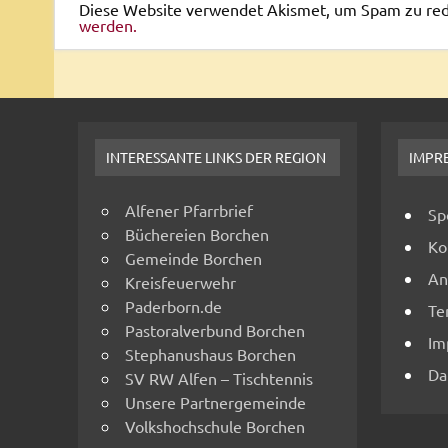
Diese Website verwendet Akismet, um Spam zu re
werden.
INTERESSANTE LINKS DER REGION
IMPR
Alfener Pfarrbrief
Sp
Büchereien Borchen
Ko
Gemeinde Borchen
An
Kreisfeuerwehr
Paderborn.de
Te
Pastoralverbund Borchen
Im
Stephanushaus Borchen
Da
SV RW Alfen – Tischtennis
Unsere Partnergemeinde
Volkshochschule Borchen